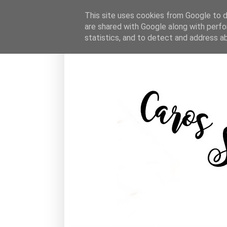
This site uses cookies from Google to de
are shared with Google along with perfo
statistics, and to detect and address a