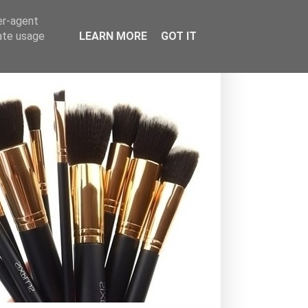
er-agent
rate usage
LEARN MORE
GOT IT