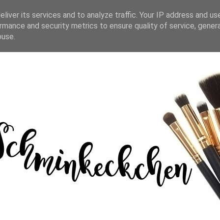
liver its services and to analyze traffic. Your IP address and us
rmance and security metrics to ensure quality of service, gene
buse.