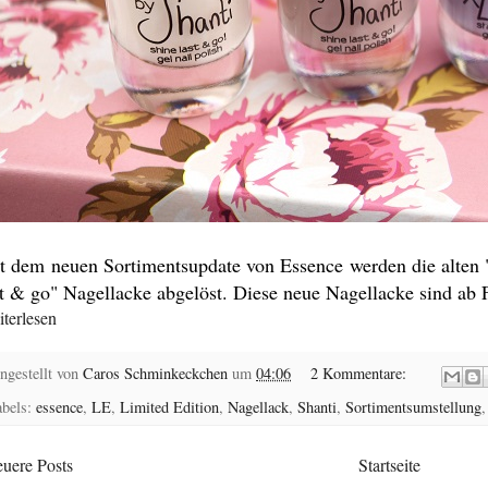
t dem neuen Sortimentsupdate von Essence werden die alten "t
st & go" Nagellacke abgelöst. Diese neue Nagellacke sind ab 
terlesen
ngestellt von
Caros Schminkeckchen
um
04:06
2 Kommentare:
abels:
essence
,
LE
,
Limited Edition
,
Nagellack
,
Shanti
,
Sortimentsumstellung
uere Posts
Startseite