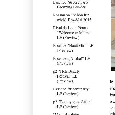
Essence "#secretparty"
Bronzing Powder
Rossmann "Schön für
mich" Box-Mai 2015
Rival de Loop Young
"Welcome to Miami"
LE (Preview)
Essence "Nauti Girl" LE
(Preview)
Essence „¡Arriba!“ LE
(Preview)
p2 "Holi Beauty
Festival" LE
(Preview)
In
er
Essence "#secretparty"
LE (Review)
Fa
is
p2 "Beauty goes Safari"
LE (Review)
er
ic
"Mein absoluter