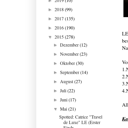
2019
(10)
►
2018
(99)
►
2017
(135)
►
2016
(190)
►
LE
2015
(278)
▼
be
Dezember
(12)
►
Na
November
(23)
►
Vo
Oktober
(30)
►
1.
September
(14)
►
2.
August
(27)
►
3.
4.
Juli
(22)
►
Juni
(17)
►
Al
Mai
(21)
▼
Spotted: Catrice "Travel
Ka
de Luxe" LE (Erster
Eindr...