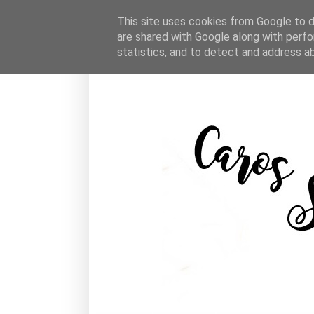
This site uses cookies from Google to de
are shared with Google along with perfo
statistics, and to detect and address a