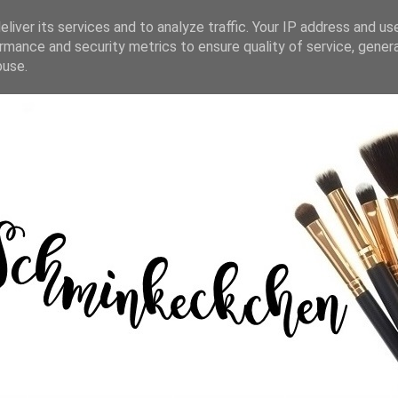
liver its services and to analyze traffic. Your IP address and us
rmance and security metrics to ensure quality of service, gene
buse.