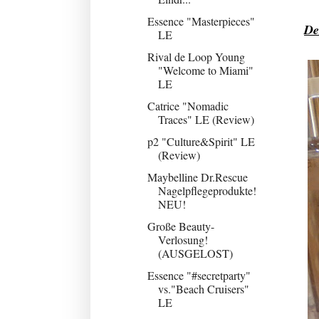
Essence "Masterpieces"
De
LE
Rival de Loop Young
"Welcome to Miami"
LE
Catrice "Nomadic
Traces" LE (Review)
p2 "Culture&Spirit" LE
(Review)
Maybelline Dr.Rescue
Nagelpflegeprodukte!
NEU!
Große Beauty-
Verlosung!
(AUSGELOST)
Essence "#secretparty"
vs."Beach Cruisers"
LE