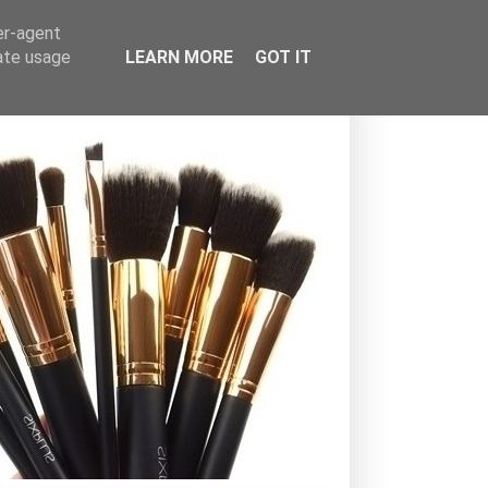
er-agent
rate usage
LEARN MORE
GOT IT