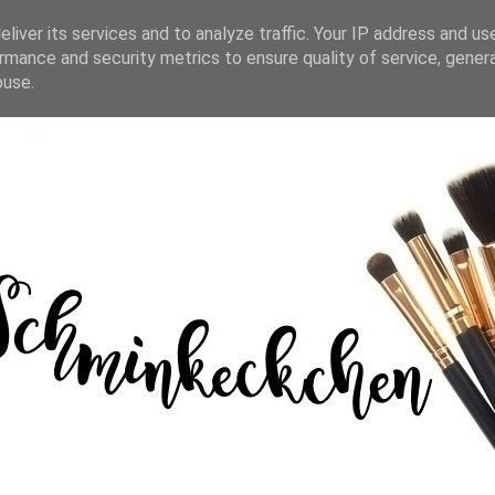
liver its services and to analyze traffic. Your IP address and us
rmance and security metrics to ensure quality of service, gene
buse.