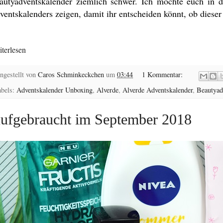
autyadventskalender ziemlich schwer. Ich möchte euch in d
ventskalenders zeigen, damit ihr entscheiden könnt, ob dieser
.
terlesen
ngestellt von
Caros Schminkeckchen
um
03:44
1 Kommentar:
abels:
Adventskalender Unboxing
,
Alverde
,
Alverde Adventskalender
,
Beautyad
ufgebraucht im September 2018