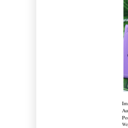
Im
Au
Po
Wei