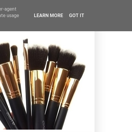
er-agent
rate usage
LEARN MORE
GOT IT