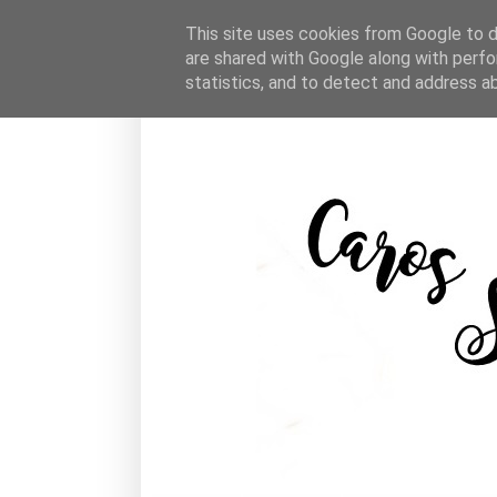
This site uses cookies from Google to de
are shared with Google along with perfo
statistics, and to detect and address a