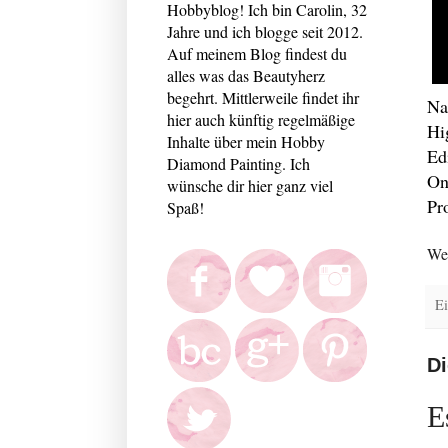
Hobbyblog! Ich bin Carolin, 32
Jahre und ich blogge seit 2012.
Auf meinem Blog findest du
alles was das Beautyherz
begehrt. Mittlerweile findet ihr
Na
hier auch künftig regelmäßige
Hi
Inhalte über mein Hobby
Ed
Diamond Painting. Ich
On
wünsche dir hier ganz viel
Pr
Spaß!
Wei
Ei
Di
E