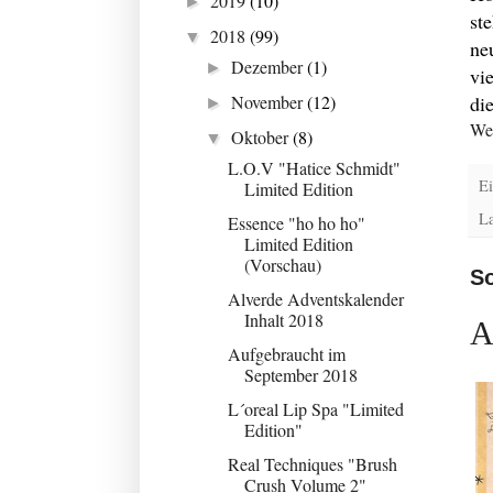
2019
(10)
►
st
2018
(99)
▼
ne
Dezember
(1)
►
vi
di
November
(12)
►
Wei
Oktober
(8)
▼
L.O.V "Hatice Schmidt"
Ei
Limited Edition
L
Essence "ho ho ho"
Limited Edition
(Vorschau)
So
Alverde Adventskalender
Inhalt 2018
A
Aufgebraucht im
September 2018
L´oreal Lip Spa "Limited
Edition"
Real Techniques "Brush
Crush Volume 2"