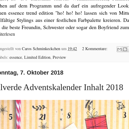
ehen auf dem Programm und da darf ein aufregender Look 
uen essence trend edition "ho! ho! ho! lassen sich von M
elfältige Stylings aus einer festlichen Farbpalette kreieren. 
e die beste Freundin, Schwester oder sogar den Boyfriend zum 
terlesen
ngestellt von
Caros Schminkeckchen
um
19:42
2 Kommentare:
abels:
essence
,
Limited Edition
,
Preview
nntag, 7. Oktober 2018
lverde Adventskalender Inhalt 2018