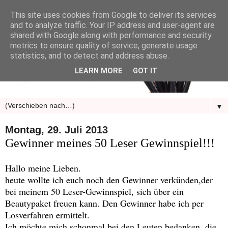
This site uses cookies from Google to deliver its services
and to analyze traffic. Your IP address and user-agent are
shared with Google along with performance and security
metrics to ensure quality of service, generate usage
statistics, and to detect and address abuse.
LEARN MORE
GOT IT
▼
Montag, 29. Juli 2013
Gewinner meines 50 Leser Gewinnspiel!!!
Hallo meine Lieben.
heute wollte ich euch noch den Gewinner verkünden,der
bei meinem 50 Leser-Gewinnspiel, sich über ein
Beautypaket freuen kann. Den Gewinner habe ich per
Losverfahren ermittelt.
Ich möchte mich schonmal bei den Leuten bedanken, die