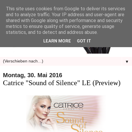
This site uses cookies from Google to deliver its services
and to analyze traffic. Your IP address and user-agent are
shared with Google along with performance and security
metrics to ensure quality of service, generate usage
statistics, and to detect and address abuse.
LEARN MORE
GOT IT
▼
Montag, 30. Mai 2016
Catrice "Sound of Silence" LE (Preview)