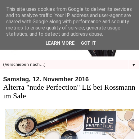
This site uses cookies from Google to deliver its services
and to analyze traffic. Your IP address and user-agent are
shared with Google along with performance and security
metrics to ensure quality of service, generate usage
statistics, and to detect and address abuse.
LEARN MORE
GOT IT
▼
Samstag, 12. November 2016
Alterra "nude Perfection" LE bei Rossmann
im Sale