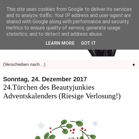
This site uses cookies from Google to deliver its services
and to analyze traffic. Your IP address and user-agent are
shared with Google along with performance and security
metrics to ensure quality of service, generate usage
statistics, and to detect and address abuse.
LEARN MORE
GOT IT
▼
Sonntag, 24. Dezember 2017
24.Türchen des Beautyjunkies
Adventskalenders (Riesige Verlosung!)