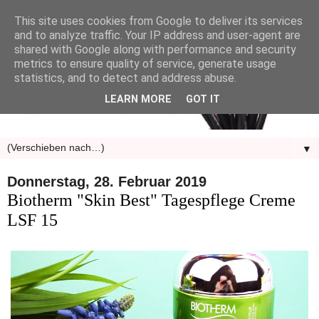
This site uses cookies from Google to deliver its services
and to analyze traffic. Your IP address and user-agent are
shared with Google along with performance and security
metrics to ensure quality of service, generate usage
statistics, and to detect and address abuse.
LEARN MORE
GOT IT
▼
Donnerstag, 28. Februar 2019
Biotherm "Skin Best" Tagespflege Creme
LSF 15