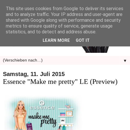
This site uses cookies from Google to deliver its services
and to analyze traffic. Your IP address and user-agent are
shared with Google along with performance and security
metrics to ensure quality of service, generate usage
statistics, and to detect and address abuse.
LEARN MORE
GOT IT
▼
Samstag, 11. Juli 2015
Essence "Make me pretty" LE (Preview)