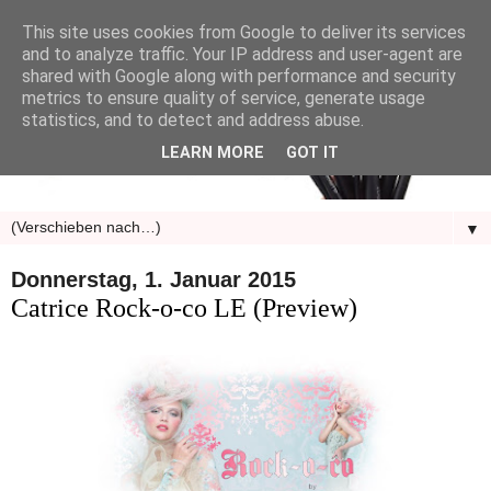
This site uses cookies from Google to deliver its services
and to analyze traffic. Your IP address and user-agent are
shared with Google along with performance and security
metrics to ensure quality of service, generate usage
statistics, and to detect and address abuse.
LEARN MORE
GOT IT
▼
Donnerstag, 1. Januar 2015
Catrice Rock-o-co LE (Preview)