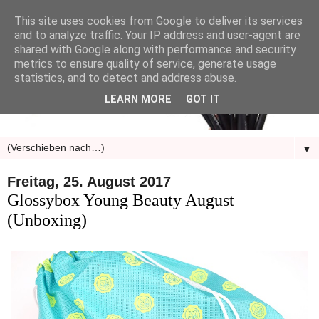
This site uses cookies from Google to deliver its services
and to analyze traffic. Your IP address and user-agent are
shared with Google along with performance and security
metrics to ensure quality of service, generate usage
statistics, and to detect and address abuse.
LEARN MORE
GOT IT
▼
Freitag, 25. August 2017
Glossybox Young Beauty August
(Unboxing)