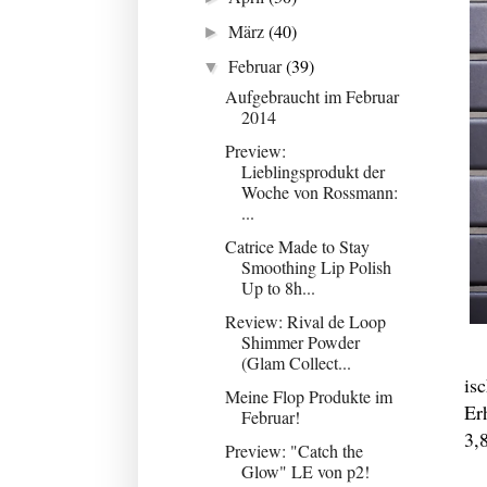
März
(40)
►
Februar
(39)
▼
Aufgebraucht im Februar
2014
Preview:
Lieblingsprodukt der
Woche von Rossmann:
...
Catrice Made to Stay
Smoothing Lip Polish
Up to 8h...
Review: Rival de Loop
Shimmer Powder
(Glam Collect...
isc
Meine Flop Produkte im
Er
Februar!
3,
Preview: "Catch the
Glow" LE von p2!