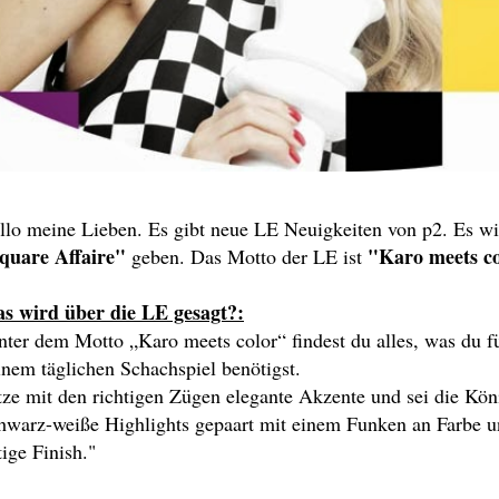
llo meine Lieben. Es gibt neue LE Neuigkeiten von p2. Es w
quare Affaire"
"Karo meets co
geben. Das Motto der LE ist
s wird über die LE gesagt?:
nter dem Motto „Karo meets color“ findest du alles, was du fü
inem täglichen Schachspiel benötigst.
tze mit den richtigen Zügen elegante Akzente und sei die Kön
hwarz-weiße Highlights gepaart mit einem Funken an Farbe un
tige Finish."