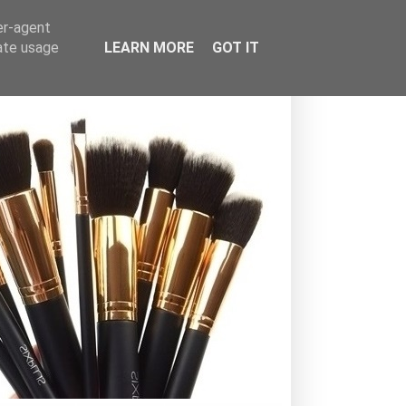
er-agent
rate usage
LEARN MORE
GOT IT