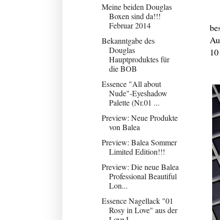
Meine beiden Douglas
Boxen sind da!!!
Februar 2014
be
Au
Bekanntgabe des
Douglas
10
Hauptproduktes für
die BOB
Essence "All about
Nude"-Eyeshadow
Palette (Nr.01 ...
Preview: Neue Produkte
von Balea
Preview: Balea Sommer
Limited Edition!!!
Preview: Die neue Balea
Professional Beautiful
Lon...
Essence Nagellack "01
Rosy in Love" aus der
Love L...