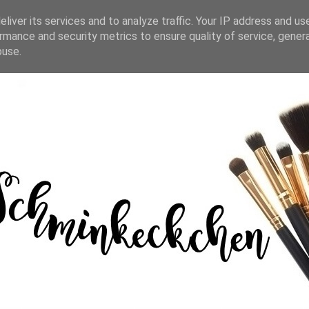
liver its services and to analyze traffic. Your IP address and us
rmance and security metrics to ensure quality of service, gene
buse.