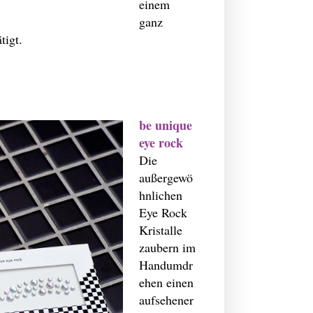
einem
ganz
tigt.
be unique
eye rock
Die
außergewö
hnlichen
Eye Rock
Kristalle
zaubern im
Handumdr
ehen einen
aufsehener