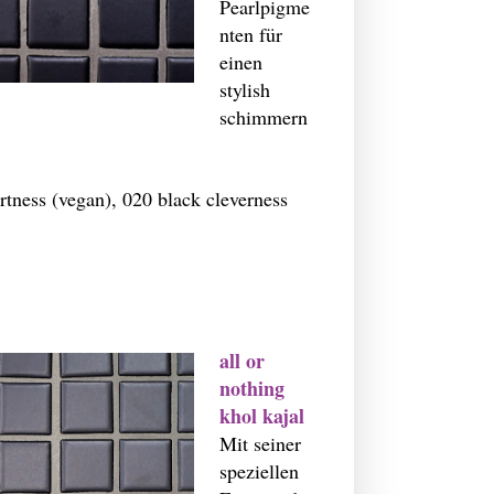
Pearlpigme
nten für
einen
stylish
schimmern
tness (vegan), 020 black cleverness
all or
nothing
khol kajal
Mit seiner
speziellen