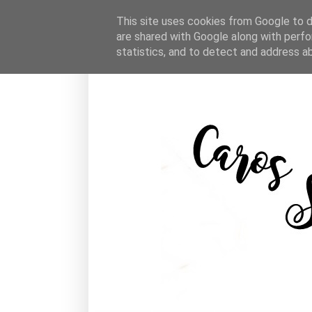
This site uses cookies from Google to de
are shared with Google along with perfo
statistics, and to detect and address a