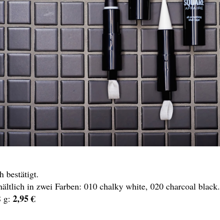
h bestätigt.
hältlich in zwei Farben: 010 chalky white, 020 charcoal black.
2,95 €
8 g: