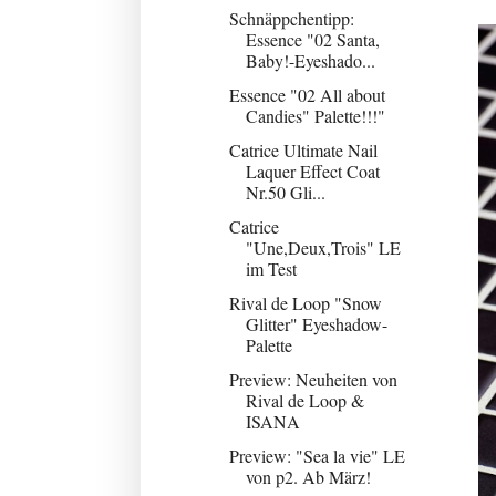
Schnäppchentipp:
Essence "02 Santa,
Baby!-Eyeshado...
Essence "02 All about
Candies" Palette!!!"
Catrice Ultimate Nail
Laquer Effect Coat
Nr.50 Gli...
Catrice
"Une,Deux,Trois" LE
im Test
Rival de Loop "Snow
Glitter" Eyeshadow-
Palette
Preview: Neuheiten von
Rival de Loop &
ISANA
Preview: "Sea la vie" LE
von p2. Ab März!