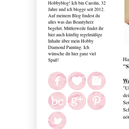
Hobbyblog! Ich bin Carolin, 32
Jahre und ich blogge seit 2012.
Auf meinem Blog findest du
alles was das Beautyherz
begehrt. Mittlerweile findet ihr
hier auch künftig regelmäßige
Inhalte über mein Hobby
Diamond Painting. Ich
wünsche dir hier ganz viel
Ha
Spaß!
"S
Wa
"
U
de
Se
Sc
nö