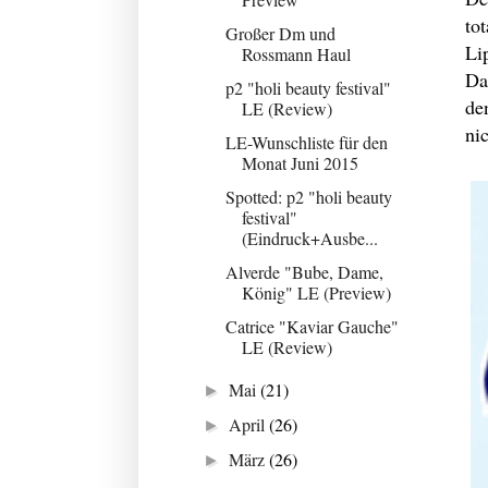
to
Großer Dm und
Li
Rossmann Haul
Da
p2 "holi beauty festival"
de
LE (Review)
ni
LE-Wunschliste für den
Monat Juni 2015
Spotted: p2 "holi beauty
festival"
(Eindruck+Ausbe...
Alverde "Bube, Dame,
König" LE (Preview)
Catrice "Kaviar Gauche"
LE (Review)
Mai
(21)
►
April
(26)
►
März
(26)
►