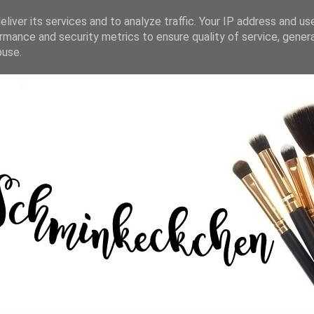
liver its services and to analyze traffic. Your IP address and us
rmance and security metrics to ensure quality of service, gene
buse.