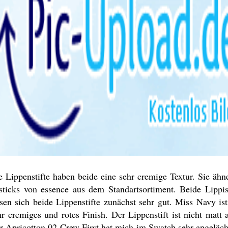
e Lippenstifte haben beide eine sehr cremige Textur. Sie ähne
psticks von essence aus dem Standartsortiment. Beide Lippis
ssen sich beide Lippenstifte zunächst sehr gut. Miss Navy is
hr cremiges und rotes Finish. Der Lippenstift ist nicht matt
r Apricotton 02 Crew First hat mich im Swatch sehr angeläch