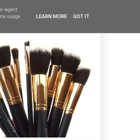
er-agent
rate usage
LEARN MORE
GOT IT