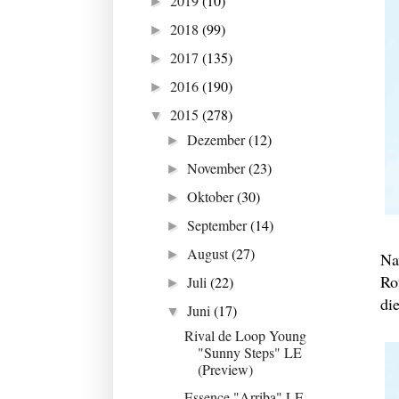
2019
(10)
►
2018
(99)
►
2017
(135)
►
2016
(190)
►
2015
(278)
▼
Dezember
(12)
►
November
(23)
►
Oktober
(30)
►
September
(14)
►
August
(27)
►
Na
Ro
Juli
(22)
►
die
Juni
(17)
▼
Rival de Loop Young
"Sunny Steps" LE
(Preview)
Essence "Arriba" LE