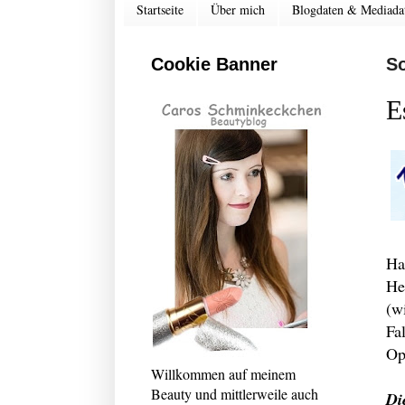
Startseite
Über mich
Blogdaten & Mediada
Cookie Banner
So
E
Ha
He
(w
Fa
Op
Willkommen auf meinem
Beauty und mittlerweile auch
Di