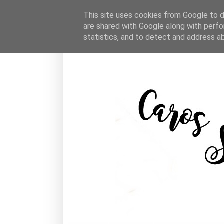
This site uses cookies from Google to de
are shared with Google along with perfo
statistics, and to detect and address a