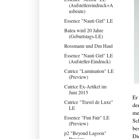
(Aufstellereindruck+A
usbeute)
Essence "Nauti Girl" LE
Balea wird 20 Jahre
(Geburtstags-LE)
Rossmann und Dm Haul
Essence "Nauti Girl" LE
(Aufsteller-Eindruck)
Catrice "Lumination" LE
(Preview)
Catrice Ex-Artikel im
Juni 2015
Er
Catrice "Travel de Luxe"
de
LE
me
Essence "Fun Fair" LE
Sc
(Preview)
be
p2 "Beyond Lagoon"
Di
Preview