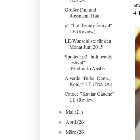
an
Großer Dm und
4 
Rossmann Haul
p2 "holi beauty festival"
LE (Review)
LE-Wunschliste für den
Monat Juni 2015
Spotted: p2 "holi beauty
festival"
(Eindruck+Ausbe...
Alverde "Bube, Dame,
König" LE (Preview)
Catrice "Kaviar Gauche"
LE (Review)
Mai
(21)
►
April
(26)
►
März
(26)
►