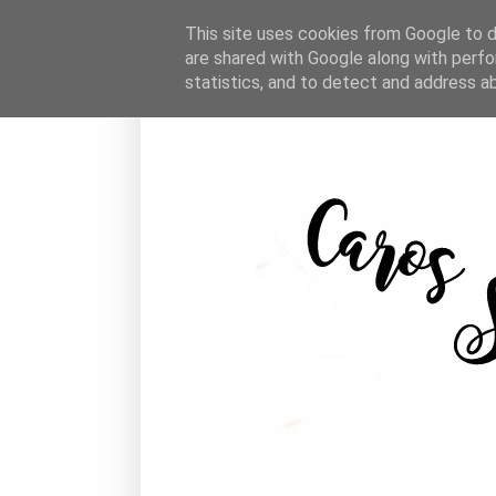
This site uses cookies from Google to de
are shared with Google along with perfo
statistics, and to detect and address a