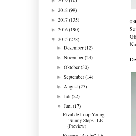
2019
(10)
►
2018
(99)
►
2017
(135)
►
03
So
2016
(190)
►
Gl
2015
(278)
▼
Na
Dezember
(12)
►
November
(23)
►
De
Oktober
(30)
►
September
(14)
►
August
(27)
►
Juli
(22)
►
Juni
(17)
▼
Rival de Loop Young
"Sunny Steps" LE
(Preview)
Essence "Arriba" LE