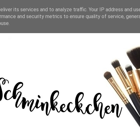
liver its services and to analyze traffic. Your IP address and us
rmance and security metrics to ensure quality of service, gene
buse.