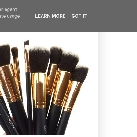
er-agent
rate usage
LEARN MORE
GOT IT