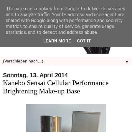
This site uses cookies from Google to deliver its services
and to analyze traffic. Your IP address and user-agent are
shared with Google along with performance and security
metrics to ensure quality of service, generate usage
statistics, and to detect and address abuse.
LEARN MORE
GOT IT
▼
Sonntag, 13. April 2014
Kanebo Sensai Cellular Performance
Brightening Make-up Base