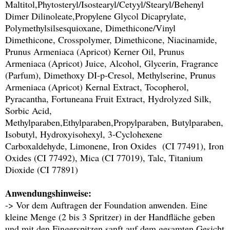
Maltitol,Phytosteryl/Isostearyl/Cetyyl/Stearyl/Behenyl
Dimer Dilinoleate,Propylene Glycol Dicaprylate,
Polymethylsilsesquioxane, Dimethicone/Vinyl
Dimethicone, Crosspolymer, Dimethicone, Niacinamide,
Prunus Armeniaca (Apricot) Kerner Oil, Prunus
Armeniaca (Apricot) Juice, Alcohol, Glycerin, Fragrance
(Parfum), Dimethoxy DI-p-Cresol, Methylserine, Prunus
Armeniaca (Apricot) Kernal Extract, Tocopherol,
Pyracantha, Fortuneana Fruit Extract, Hydrolyzed Silk,
Sorbic Acid,
Methylparaben,Ethylparaben,Propylparaben, Butylparaben,
Isobutyl, Hydroxyisohexyl, 3-Cyclohexene
Carboxaldehyde, Limonene, Iron Oxides (CI 77491), Iron
Oxides (CI 77492), Mica (CI 77019), Talc, Titanium
Dioxide (CI 77891)
Anwendungshinweise:
-> Vor dem Auftragen der Foundation anwenden. Eine
kleine Menge (2 bis 3 Spritzer) in der Handfläche geben
und mit den Fingerspitzen sanft auf dem gesamten Gesicht