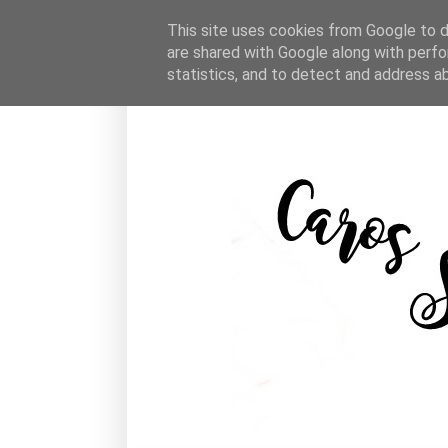
This site uses cookies from Google to de
are shared with Google along with perfo
statistics, and to detect and address a