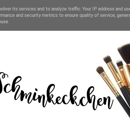
liver its services and to analyze traffic. Your IP address and us
rmance and security metrics to ensure quality of service, gene
buse.