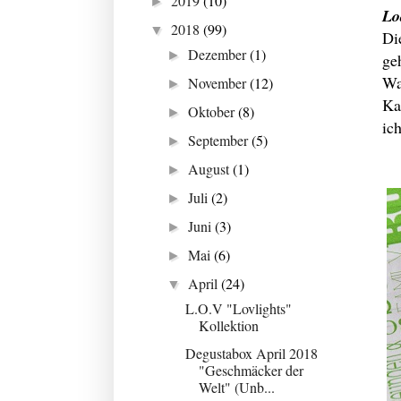
2019
(10)
►
Lo
2018
(99)
▼
Di
Dezember
(1)
►
ge
Wa
November
(12)
►
Ka
Oktober
(8)
►
ic
September
(5)
►
August
(1)
►
Juli
(2)
►
Juni
(3)
►
Mai
(6)
►
April
(24)
▼
L.O.V "Lovlights"
Kollektion
Degustabox April 2018
"Geschmäcker der
Welt" (Unb...