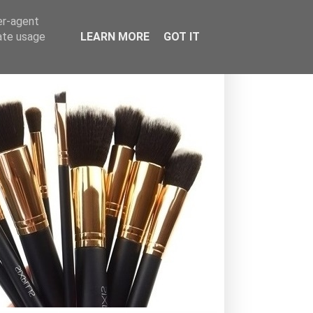
er-agent
rate usage
LEARN MORE
GOT IT