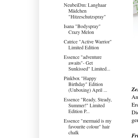
NeubeiDm: Langhaar
Mädchen
"Hitzeschutzspray"
Isana "Bodyspray"
Crazy Melon
Catrice "Active Warrior"
Limited Edition
Essence "adventure
awaits"- Get
Sunkissed" Limited...
Pinkbox "Happy
Birthday" Edition
Ze
(Unboxing) April ...
An
Essence "Ready, Steady,
Er
Summer!" Limited
Edition P...
Di
ge
Essence "mermaid is my
favourite colour" hair
chalk
Fr