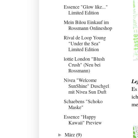
Essence "Glow like..."
Limited Edition
Mein Bilou Einkauf im
Rossmann Onlineshop
Rival de Loop Young
"Under the Sea"
Limited Edition
lottie London "Blush
Crush" (Neu bei
Rossmann)
Nivea "Welcome
Le
SunShine" Duschgel
Es
mit Nivea Sun Duft
ic
Schaebens "Schoko
me
Maske"
Essence "Happy
Kawaii" Preview
März
(9)
►