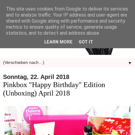
This site uses cookies from Google to deliver its services
and to analyze traffic. Your IP address and user-agent are
shared with Google along with performance and security
metrics to ensure quality of service, generate usage
statistics, and to detect and address abuse.
LEARN MORE
GOT IT
▼
Sonntag, 22. April 2018
Pinkbox "Happy Birthday" Edition
(Unboxing) April 2018