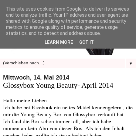
This site uses cookies from Google to deliver its services
and to analyze traffic. Your IP address and user-agent are
shared with Google along with performance and security
metrics to ensure quality of service, generate usage
statistics, and to detect and address abuse.
LEARN MORE
GOT IT
▼
Mittwoch, 14. Mai 2014
Glossybox Young Beauty- April 2014
Hallo meine Lieben.
Ich habe bei Facebook ein nettes Mädel kennengelernt, die
mir die Young Beauty Box von Glossybox verkauft hat.
Ich fand die Box schon immer toll, aber ich habe
momentan kein Abo von dieser Box. Als ich den Inhalt
gesehen habe, wollte ich sie unbedingt haben.