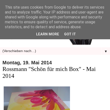
This site uses cookies from Google to deliver its services
and to analyze traffic. Your IP address and user-agent are
shared with Google along with performance and security
metrics to ensure quality of service, generate usage
statistics, and to detect and address abuse.
LEARN MORE
GOT IT
▼
Montag, 19. Mai 2014
Rossmann "Schön für mich Box" - Mai
2014