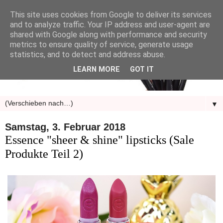
This site uses cookies from Google to deliver its services
and to analyze traffic. Your IP address and user-agent are
shared with Google along with performance and security
metrics to ensure quality of service, generate usage
statistics, and to detect and address abuse.
LEARN MORE
GOT IT
▼
Samstag, 3. Februar 2018
Essence "sheer & shine" lipsticks (Sale
Produkte Teil 2)