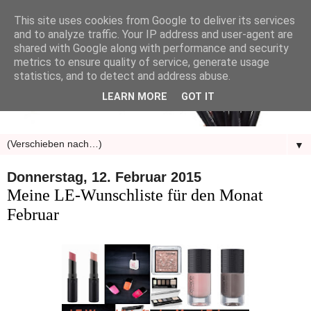
This site uses cookies from Google to deliver its services
and to analyze traffic. Your IP address and user-agent are
shared with Google along with performance and security
metrics to ensure quality of service, generate usage
statistics, and to detect and address abuse.
LEARN MORE
GOT IT
▼
Donnerstag, 12. Februar 2015
Meine LE-Wunschliste für den Monat
Februar