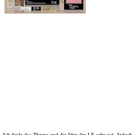
Ich finde das Thema und die Idee der LE sehr gut. Jedoch