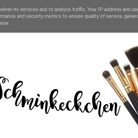
liver its services and to analyze traffic. Your IP address and us
rmance and security metrics to ensure quality of service, gene
buse.