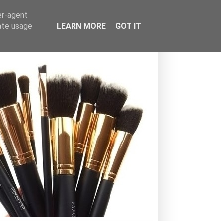
er-agent
rate usage
LEARN MORE
GOT IT