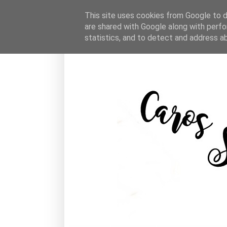
This site uses cookies from Google to de
are shared with Google along with perfo
statistics, and to detect and address a