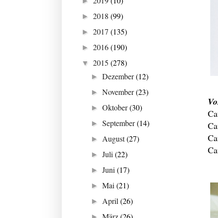
2019
(10)
►
2018
(99)
►
2017
(135)
►
2016
(190)
►
2015
(278)
▼
Dezember
(12)
►
November
(23)
►
Vo
Oktober
(30)
►
Ca
September
(14)
►
Ca
Ca
August
(27)
►
Ca
Juli
(22)
►
Juni
(17)
►
Mai
(21)
►
April
(26)
►
März
(26)
►