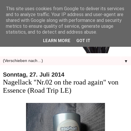
This site uses cookies from Google to deliver its services
and to analyze traffic. Your IP address and user-agent are
shared with Google along with performance and security
metrics to ensure quality of service, generate usage
statistics, and to detect and address abuse.
LEARN MORE
GOT IT
▼
Sonntag, 27. Juli 2014
Nagellack "Nr.02 on the road again" von
Essence (Road Trip LE)