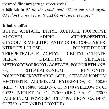
thermo! für einzigartige street-styles!
erhältlich in
01 hit the road, red!
,
02 on the road again
,
03 i don’t care! i love it!
und
04 my sweet escape
. "
Inhaltsstoffe:
BUTYL ACETATE, ETHYL ACETATE, ISOPROPYL
ALCOHOL, ADIPIC ACID/NEOPENTYL
GLYCOL/TRIMELLITIC ANHYDRIDE COPOLYMER,
NITROCELLULOSE, POLYETHYLENE
TEREPHTHALATE, ACETYL TRIBUTYL CITRATE,
SILICA DIMETHYL SILYLATE,
METHOXYISOPROPYL ACETATE, POLYURETHANE-
33, STEARALKONIUM BENTONITE,
POLYHYDROXYSTEARIC ACID, STEARALKONIUM
HECTORITE, ALUMINUM HYDROXIDE, CI 15850
(RED 7), CI 15880 (RED 34), CI 19140 (YELLOW 5), CI
60725 (VIOLET 2), CI 73360 (RED 30), CI 77000
(ALUMINUM POWDER), CI 77499 (IRON OXIDES),
CI 77891 (TITANIUM DIOXIDE).